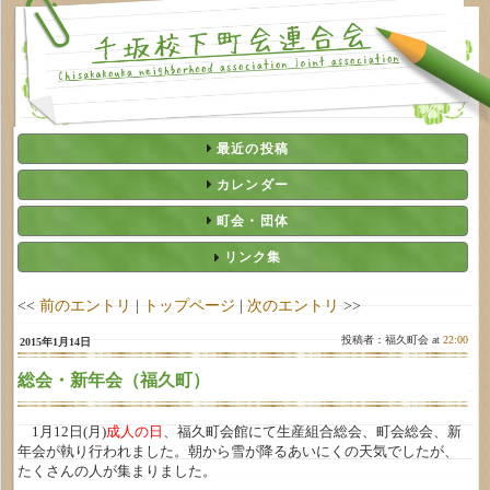
最近の投稿
カレンダー
町会・団体
リンク集
<<
前のエントリ
|
トップページ
|
次のエントリ
>>
投稿者：福久町会 at
22:00
2015年1月14日
総会・新年会（福久町）
1月12日(月)
成人の日
、福久町会館にて生産組合総会、町会総会、新
年会が執り行われました。朝から雪が降るあいにくの天気でしたが、
たくさんの人が集まりました。