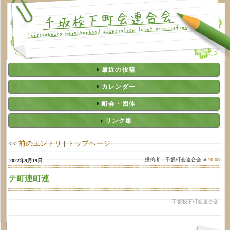
最近の投稿
カレンダー
町会・団体
リンク集
<<
前のエントリ
|
トップページ
|
投稿者：千坂町会連合会 at
10:08
2022年9月19日
テ町連町連
千坂校下町会連合会