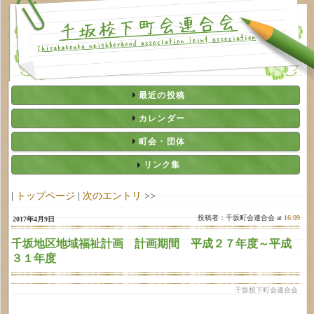
最近の投稿
カレンダー
町会・団体
リンク集
|
トップページ
|
次のエントリ
>>
投稿者：千坂町会連合会 at
16:09
2017年4月9日
千坂地区地域福祉計画 計画期間 平成２７年度～平成
３１年度
千坂校下町会連合会