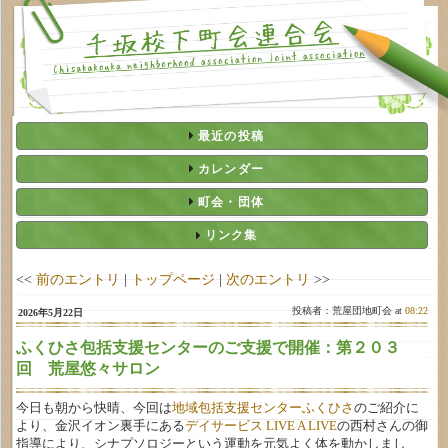
最近の投稿
カレンダー
町会・団体
リンク集
<<
前のエントリ
|
トップページ
|
次のエントリ
>>
投稿者：荒屋団地町会 at
08:22
2026年5月22日
ふくひさ包括支援センターのご支援で開催：第２０３
回 荒屋悠々サロン
今日も朝から快晴、今回は
地域包括支援センターふくひさ
のご紹介に
より、金沢イオン裏手にある
デイサービス LIVE A LIVE
の西村さんの御
指導により、シナプソロジーという運動を元気よく体を動かしまし