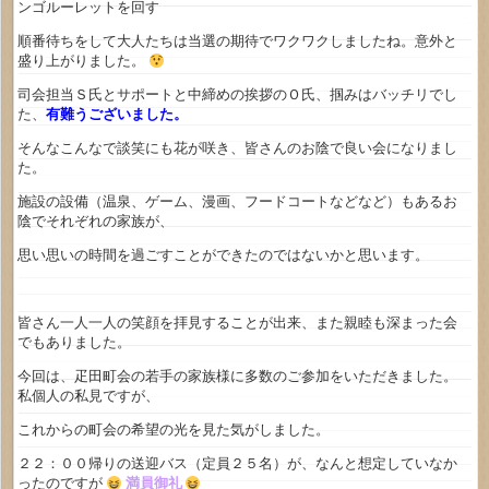
ンゴルーレットを回す
順番待ちをして大人たちは当選の期待でワクワクしましたね。意外と
盛り上がりました。
司会担当Ｓ氏とサポートと中締めの挨拶のＯ氏、掴みはバッチリでし
た、
有難うございました。
そんなこんなで談笑にも花が咲き、皆さんのお陰で良い会になりまし
た。
施設の設備（温泉、ゲーム、漫画、フードコートなどなど）もあるお
陰でそれぞれの家族が、
思い思いの時間を過ごすことができたのではないかと思います。
皆さん一人一人の笑顔を拝見することが出来、また親睦も深まった会
でもありました。
今回は、疋田町会の若手の家族様に多数のご参加をいただきました。
私個人の私見ですが、
これからの町会の希望の光を見た気がしました。
２２：００帰りの送迎バス（定員２５名）が、なんと想定していなか
ったのですが
満員御礼