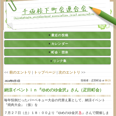
最近の投稿
カレンダー
町会・団体
リンク集
<<
前のエントリ
|
トップページ
|
次のエントリ
>>
投稿者：疋田町会 at
00:21
2024年8月3日
納涼イベントｉｎ『ゆめのゆ金沢』さん（疋田町会）
毎年恒例だったバーベキュー大会の代替え案として、納涼イベント
『焼肉大会』（仮）を
７月２７日（土）１８：００より『ゆめのゆ金沢
』
さんで開催しま