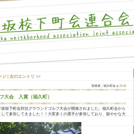
ージ
|
次のエントリ
>>
投稿者：福久町会 at
16:43
フ大会 入賞（福久町）
千坂校下町会対抗グラウンドゴルフ大会が開催されました。福久町会から
として参加してきました！！大変多くの選手が参加しており、賑やかな大