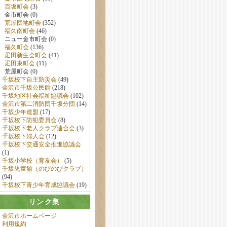
百坂町会
(3)
金市町会 (0)
荒屋団地町会
(352)
福久南町会
(46)
ニュー金市町会 (0)
福久町会
(136)
疋田新生会町会
(41)
疋田東町会
(11)
荒屋町会 (0)
千坂校下自主防災会
(49)
金沢市千坂公民館
(218)
千坂地区社会福祉協議会
(102)
金沢市第二消防団千坂分団
(14)
千坂少年連盟
(17)
千坂校下防犯委員会
(8)
千坂校下老人クラブ連合会
(3)
千坂校下婦人会
(12)
千坂校下交通安全推進協議会
(1)
千坂小学校（育友会）
(5)
千坂児童館（のびのびクラブ）
(94)
千坂校下青少年育成協議会
(19)
リンク集
金沢市ホームページ
利用規約