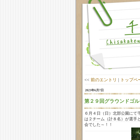
<<
前のエントリ
|
トップペ
2023年6月7日
第２９回グラウンドゴル
６月４日（日）北部公園にて
は２チーム（計８名）が選手
会でした～！！