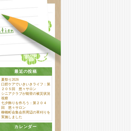
最近の投稿
夏祭り2026
口腔ケアでいきいきライフ：第
２０５回 悠々サロン
シニアクラブが能登の被災状況
視察
七夕飾りを作ろう：第２０４
回 悠々サロン
柳橋町会集会所周辺の草刈りを
実施しました
カレンダー