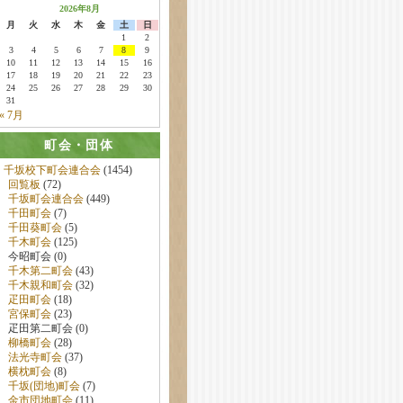
2026年8月
月
火
水
木
金
土
日
1
2
3
4
5
6
7
8
9
10
11
12
13
14
15
16
17
18
19
20
21
22
23
24
25
26
27
28
29
30
31
« 7月
町会・団体
千坂校下町会連合会
(1454)
回覧板
(72)
千坂町会連合会
(449)
千田町会
(7)
千田葵町会
(5)
千木町会
(125)
今昭町会 (0)
千木第二町会
(43)
千木親和町会
(32)
疋田町会
(18)
宮保町会
(23)
疋田第二町会 (0)
柳橋町会
(28)
法光寺町会
(37)
横枕町会
(8)
千坂(団地)町会
(7)
金市団地町会
(11)