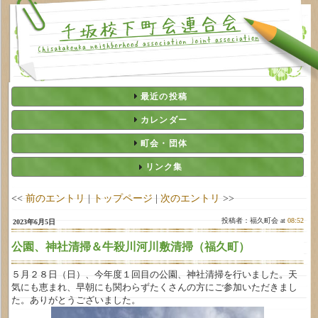
最近の投稿
カレンダー
町会・団体
リンク集
<<
前のエントリ
|
トップページ
|
次のエントリ
>>
投稿者：福久町会 at
08:52
2023年6月5日
公園、神社清掃＆牛殺川河川敷清掃（福久町）
５月２８日（日）、今年度１回目の公園、神社清掃を行いました。天
気にも恵まれ、早朝にも関わらずたくさんの方にご参加いただきまし
た。ありがとうございました。