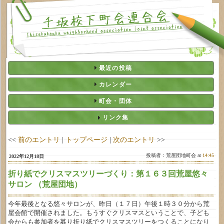
最近の投稿
カレンダー
町会・団体
リンク集
<<
前のエントリ
|
トップページ
|
次のエントリ
>>
投稿者：荒屋団地町会 at
14:45
2022年12月18日
折り紙でクリスマスツリーづくり：第１６３回荒屋悠々
サロン （荒屋団地）
今年最後となる悠々サロンが、昨日（１７日）午後１時３０分から荒
屋会館で開催されました。もうすぐクリスマスということで、子ども
会からも参加者を募り折り紙でクリスマスツリーをつくることになり