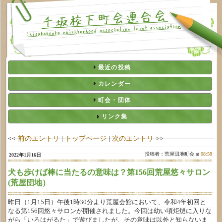
最近の投稿
カレンダー
町会・団体
リンク集
<<
前のエントリ
|
トップページ
|
次のエントリ
>>
投稿者：荒屋団地町会 at
08:58
2022年1月16日
犬も歩けば棒に当たるの意味は？第156回荒屋悠々サロン
(荒屋団地）
昨日（1月15日）午後1時30分より荒屋会館において、令和4年初回と
なる第156回悠々サロンが開催されました。今回は幼い頃炬燵に入りな
がら「いろはがるた」で遊びましたが、その意味は以外と知らないま