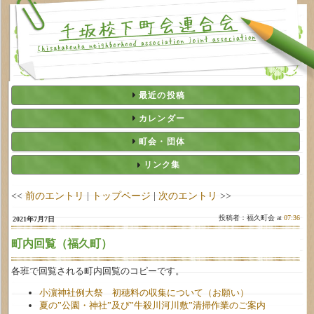
最近の投稿
カレンダー
町会・団体
リンク集
<<
前のエントリ
|
トップページ
|
次のエントリ
>>
投稿者：福久町会 at
07:36
2021年7月7日
町内回覧（福久町）
各班で回覧される町内回覧のコピーです。
小濵神社例大祭 初穂料の収集について（お願い）
夏の”公園・神社”及び”牛殺川河川敷”清掃作業のご案内