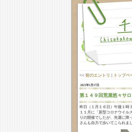
<<
前のエントリ
|
トップペ
2021年1月17日
第１４９回荒屋悠々サロ
昨日（１月１６日）午後１時
１１月に「新型コロナウイル
りの開催でしたが、先週に降
さんも自力で歩いてこられまし