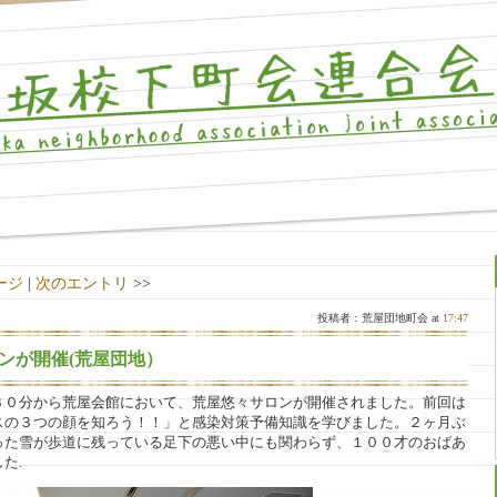
ージ
|
次のエントリ
>>
投稿者：荒屋団地町会 at
17:47
ンが開催(荒屋団地）
３０分から荒屋会館において、荒屋悠々サロンが開催されました。前回は
スの３つの顔を知ろう！！」と感染対策予備知識を学びました。２ヶ月ぶ
った雪が歩道に残っている足下の悪い中にも関わらず、１００才のおばあ
た.