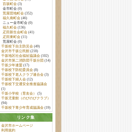
百坂町会
(3)
金市町会 (0)
荒屋団地町会
(352)
福久南町会
(46)
ニュー金市町会 (0)
福久町会
(136)
疋田新生会町会
(41)
疋田東町会
(11)
荒屋町会 (0)
千坂校下自主防災会
(49)
金沢市千坂公民館
(218)
千坂地区社会福祉協議会
(102)
金沢市第二消防団千坂分団
(14)
千坂少年連盟
(17)
千坂校下防犯委員会
(8)
千坂校下老人クラブ連合会
(3)
千坂校下婦人会
(12)
千坂校下交通安全推進協議会
(1)
千坂小学校（育友会）
(5)
千坂児童館（のびのびクラブ）
(94)
千坂校下青少年育成協議会
(19)
リンク集
金沢市ホームページ
利用規約