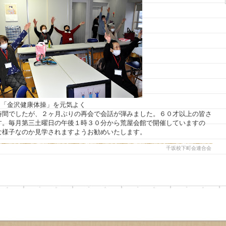
は「金沢健康体操」を元気よく
時間でしたが、２ヶ月ぶりの再会で会話が弾みました。６０才以上の皆さ
す。毎月第三土曜日の午後１時３０分から荒屋会館で開催していますの
な様子なのか見学されますようお勧めいたします。
千坂校下町会連合会