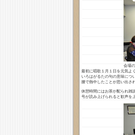
会場
最初に唱歌１月１日を元気よ
いろはがるたの句の意味につ
腰で熱中したことが思い出さ
休憩時間にはお茶が配られ雑
号が読み上げられると歓声を