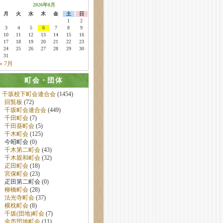
2026年8月
月
火
水
木
金
土
日
1
2
3
4
5
6
7
8
9
10
11
12
13
14
15
16
17
18
19
20
21
22
23
24
25
26
27
28
29
30
31
« 7月
町会・団体
千坂校下町会連合会
(1454)
回覧板
(72)
千坂町会連合会
(449)
千田町会
(7)
千田葵町会
(5)
千木町会
(125)
今昭町会 (0)
千木第二町会
(43)
千木親和町会
(32)
疋田町会
(18)
宮保町会
(23)
疋田第二町会 (0)
柳橋町会
(28)
法光寺町会
(37)
横枕町会
(8)
千坂(団地)町会
(7)
金市団地町会
(11)