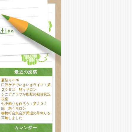
最近の投稿
夏祭り2026
口腔ケアでいきいきライフ：第
２０５回 悠々サロン
シニアクラブが能登の被災状況
視察
七夕飾りを作ろう：第２０４
回 悠々サロン
柳橋町会集会所周辺の草刈りを
実施しました
カレンダー