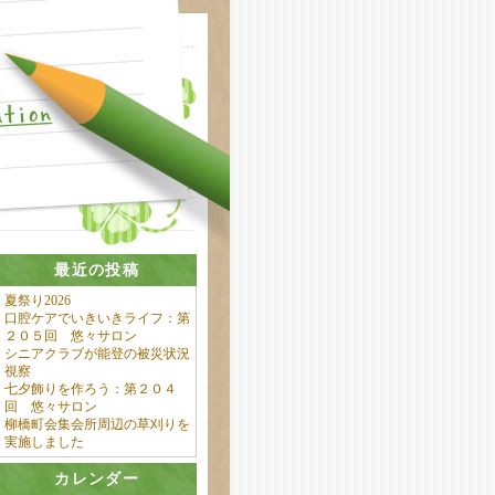
最近の投稿
夏祭り2026
口腔ケアでいきいきライフ：第
２０５回 悠々サロン
シニアクラブが能登の被災状況
視察
七夕飾りを作ろう：第２０４
回 悠々サロン
柳橋町会集会所周辺の草刈りを
実施しました
カレンダー