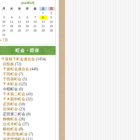
2026年8月
月
火
水
木
金
土
日
1
2
3
4
5
6
7
8
9
10
11
12
13
14
15
16
17
18
19
20
21
22
23
24
25
26
27
28
29
30
31
« 7月
町会・団体
千坂校下町会連合会
(1454)
回覧板
(72)
千坂町会連合会
(449)
千田町会
(7)
千田葵町会
(5)
千木町会
(125)
今昭町会 (0)
千木第二町会
(43)
千木親和町会
(32)
疋田町会
(18)
宮保町会
(23)
疋田第二町会 (0)
柳橋町会
(28)
法光寺町会
(37)
横枕町会
(8)
千坂(団地)町会
(7)
金市団地町会
(11)