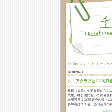
<<
前のエントリ
|
トップペ
2019年7月4日
シニアクラブとGG同好
昨日（３日）午前９時からシ
荒屋八幡公園において開催さ
会場設営はGG同好会の皆さ
参加者は２１名。盛田会長の