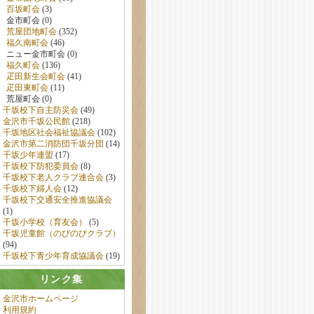
百坂町会
(3)
金市町会 (0)
荒屋団地町会
(352)
福久南町会
(46)
ニュー金市町会 (0)
福久町会
(136)
疋田新生会町会
(41)
疋田東町会
(11)
荒屋町会 (0)
千坂校下自主防災会
(49)
金沢市千坂公民館
(218)
千坂地区社会福祉協議会
(102)
金沢市第二消防団千坂分団
(14)
千坂少年連盟
(17)
千坂校下防犯委員会
(8)
千坂校下老人クラブ連合会
(3)
千坂校下婦人会
(12)
千坂校下交通安全推進協議会
(1)
千坂小学校（育友会）
(5)
千坂児童館（のびのびクラブ）
(94)
千坂校下青少年育成協議会
(19)
リンク集
金沢市ホームページ
利用規約