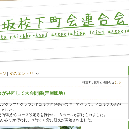
ージ
|
次のエントリ
>>
投稿者：荒屋団地町会 at
21:14
会が共同して大会開催(荒屋団地）
ニアクラブとグラウンドゴルフ同好会が共催してグラウンドゴルフ大会が
れました。
んが早朝からコース設定等を行われ、８ホールが設けられました。
あいさつが行われ、９時３０分に競技が開始されました。