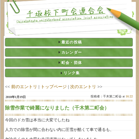
最近の投稿
カレンダー
町会・団体
リンク集
<<
前のエントリ
|
トップページ
|
次のエントリ
>>
投稿者：千木第二町会 at
16:22
2018年1月19日
除雪作業で綺麗になりました（千木第二町会）
今回のドカ雪は本当に大変でしたね
人力での除雪が間に合わない内に圧雪が酷くて車で通るも、