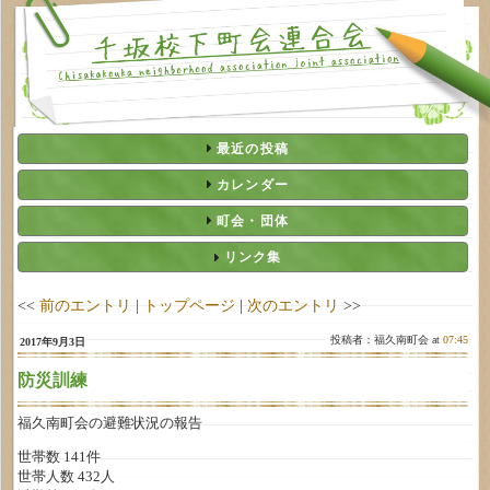
最近の投稿
カレンダー
町会・団体
リンク集
<<
前のエントリ
|
トップページ
|
次のエントリ
>>
投稿者：福久南町会 at
07:45
2017年9月3日
防災訓練
福久南町会の避難状況の報告
世帯数 141件
世帯人数 432人