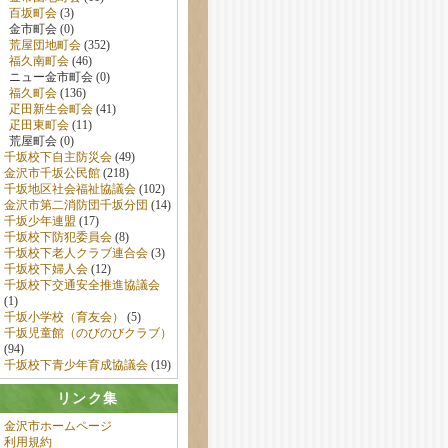
百坂町会
(3)
金市町会 (0)
荒屋団地町会
(352)
福久南町会
(46)
ニュー金市町会 (0)
福久町会
(136)
疋田新生会町会
(41)
疋田東町会
(11)
荒屋町会 (0)
千坂校下自主防災会
(49)
金沢市千坂公民館
(218)
千坂地区社会福祉協議会
(102)
金沢市第二消防団千坂分団
(14)
千坂少年連盟
(17)
千坂校下防犯委員会
(8)
千坂校下老人クラブ連合会
(3)
千坂校下婦人会
(12)
千坂校下交通安全推進協議会
(1)
千坂小学校（育友会）
(5)
千坂児童館（のびのびクラブ）
(94)
千坂校下青少年育成協議会
(19)
リンク集
金沢市ホームページ
利用規約