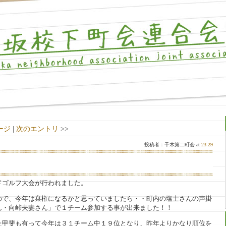
ージ
|
次のエントリ
>>
投稿者：千木第二町会 at
23:29
ドゴルフ大会が行われました。
ので、今年は棄権になるかと思っていましたら・・町内の塩士さんの声掛
ん・向峠夫妻さん」で１チーム参加する事が出来ました！！
た甲斐も有って今年は３１チーム中１９位となり、昨年よりかなり順位を