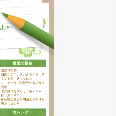
最近の投稿
夏祭り2026
口腔ケアでいきいきライフ：第
２０５回 悠々サロン
シニアクラブが能登の被災状況
視察
七夕飾りを作ろう：第２０４
回 悠々サロン
柳橋町会集会所周辺の草刈りを
実施しました
カレンダー