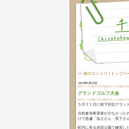
<<
前のエントリ
|
トップペ
2017年5月25日
グランドゴルフ大会
５月２１日に校下対抗グラン
当初参加希望者が少なかった
けで急遽「塩士さん・黒下さ
町内に有る赤田公園で練習し