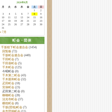
2026年8月
月
火
水
木
金
土
日
1
2
3
4
5
6
7
8
9
10
11
12
13
14
15
16
17
18
19
20
21
22
23
24
25
26
27
28
29
30
31
« 7月
町会・団体
千坂校下町会連合会
(1454)
回覧板
(72)
千坂町会連合会
(449)
千田町会
(7)
千田葵町会
(5)
千木町会
(125)
今昭町会 (0)
千木第二町会
(43)
千木親和町会
(32)
疋田町会
(18)
宮保町会
(23)
疋田第二町会 (0)
柳橋町会
(28)
法光寺町会
(37)
横枕町会
(8)
千坂(団地)町会
(7)
金市団地町会
(11)