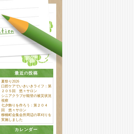
最近の投稿
夏祭り2026
口腔ケアでいきいきライフ：第
２０５回 悠々サロン
シニアクラブが能登の被災状況
視察
七夕飾りを作ろう：第２０４
回 悠々サロン
柳橋町会集会所周辺の草刈りを
実施しました
カレンダー