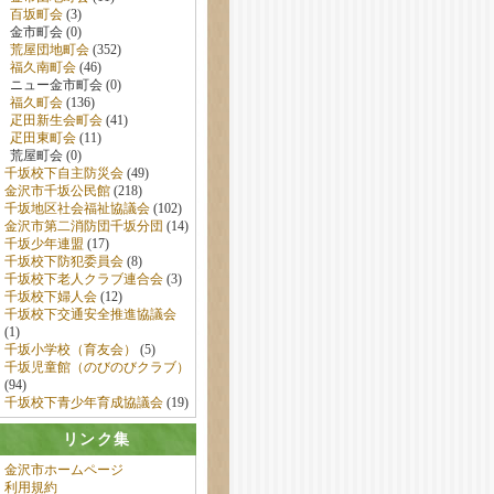
百坂町会
(3)
金市町会 (0)
荒屋団地町会
(352)
福久南町会
(46)
ニュー金市町会 (0)
福久町会
(136)
疋田新生会町会
(41)
疋田東町会
(11)
荒屋町会 (0)
千坂校下自主防災会
(49)
金沢市千坂公民館
(218)
千坂地区社会福祉協議会
(102)
金沢市第二消防団千坂分団
(14)
千坂少年連盟
(17)
千坂校下防犯委員会
(8)
千坂校下老人クラブ連合会
(3)
千坂校下婦人会
(12)
千坂校下交通安全推進協議会
(1)
千坂小学校（育友会）
(5)
千坂児童館（のびのびクラブ）
(94)
千坂校下青少年育成協議会
(19)
リンク集
金沢市ホームページ
利用規約