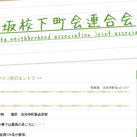
ージ
|
次のエントリ
>>
投稿者：法光寺町会 at
16:07
～13時 場所 法光寺町集会所前
本番では最高の見ごろに・・・
員120名が参加、