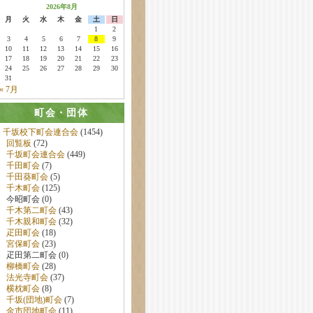
2026年8月
月
火
水
木
金
土
日
1
2
3
4
5
6
7
8
9
10
11
12
13
14
15
16
17
18
19
20
21
22
23
24
25
26
27
28
29
30
31
« 7月
町会・団体
千坂校下町会連合会
(1454)
回覧板
(72)
千坂町会連合会
(449)
千田町会
(7)
千田葵町会
(5)
千木町会
(125)
今昭町会 (0)
千木第二町会
(43)
千木親和町会
(32)
疋田町会
(18)
宮保町会
(23)
疋田第二町会 (0)
柳橋町会
(28)
法光寺町会
(37)
横枕町会
(8)
千坂(団地)町会
(7)
金市団地町会
(11)