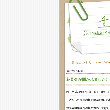
<<
前のエントリ
|
トップペ
2017年5月13日
花見会が開かれました!
時 平成29年4月9日（日）11時
遅かった今年の桜の開花も9日の
法光寺町集会所の桜の木の下では町会