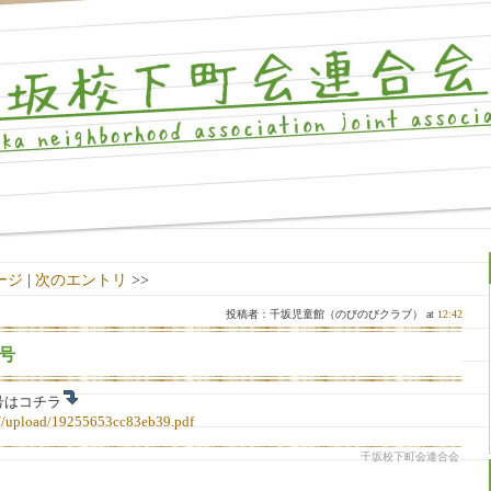
ージ
|
次のエントリ
>>
投稿者：千坂児童館（のびのびクラブ） at
12:42
号
号はコチラ
p//upload/19255653cc83eb39.pdf
千坂校下町会連合会