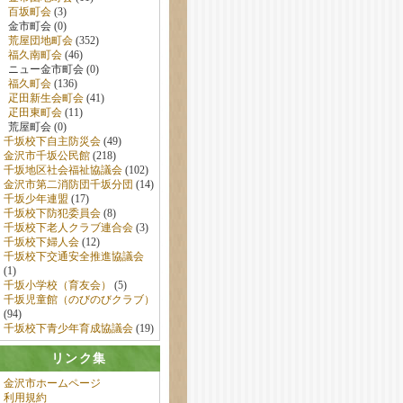
百坂町会
(3)
金市町会 (0)
荒屋団地町会
(352)
福久南町会
(46)
ニュー金市町会 (0)
福久町会
(136)
疋田新生会町会
(41)
疋田東町会
(11)
荒屋町会 (0)
千坂校下自主防災会
(49)
金沢市千坂公民館
(218)
千坂地区社会福祉協議会
(102)
金沢市第二消防団千坂分団
(14)
千坂少年連盟
(17)
千坂校下防犯委員会
(8)
千坂校下老人クラブ連合会
(3)
千坂校下婦人会
(12)
千坂校下交通安全推進協議会
(1)
千坂小学校（育友会）
(5)
千坂児童館（のびのびクラブ）
(94)
千坂校下青少年育成協議会
(19)
リンク集
金沢市ホームページ
利用規約