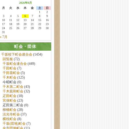
2026年8月
月
火
水
木
金
土
日
1
2
3
4
5
6
7
8
9
10
11
12
13
14
15
16
17
18
19
20
21
22
23
24
25
26
27
28
29
30
31
« 7月
町会・団体
千坂校下町会連合会
(1454)
回覧板
(72)
千坂町会連合会
(449)
千田町会
(7)
千田葵町会
(5)
千木町会
(125)
今昭町会 (0)
千木第二町会
(43)
千木親和町会
(32)
疋田町会
(18)
宮保町会
(23)
疋田第二町会 (0)
柳橋町会
(28)
法光寺町会
(37)
横枕町会
(8)
千坂(団地)町会
(7)
金市団地町会
(11)