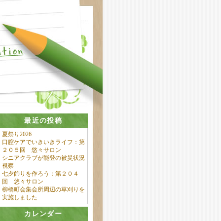
最近の投稿
夏祭り2026
口腔ケアでいきいきライフ：第
２０５回 悠々サロン
シニアクラブが能登の被災状況
視察
七夕飾りを作ろう：第２０４
回 悠々サロン
柳橋町会集会所周辺の草刈りを
実施しました
カレンダー