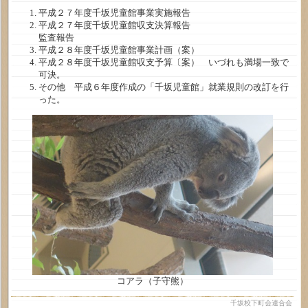
平成２７年度千坂児童館事業実施報告
平成２７年度千坂児童館収支決算報告
監査報告
平成２８年度千坂児童館事業計画（案）
平成２８年度千坂児童館収支予算〔案） いづれも満場一致で
可決。
その他 平成６年度作成の「千坂児童館」就業規則の改訂を行
った。
コアラ（子守熊）
千坂校下町会連合会