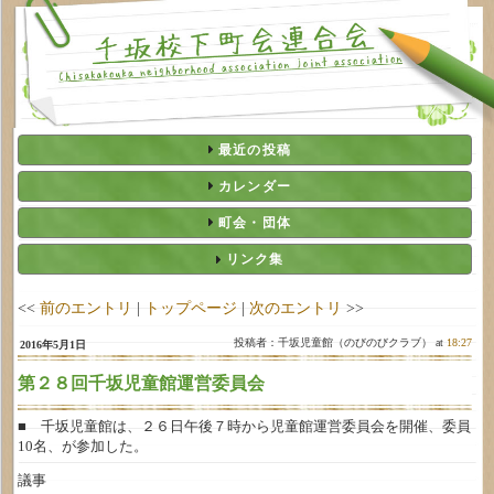
最近の投稿
カレンダー
町会・団体
リンク集
<<
前のエントリ
|
トップページ
|
次のエントリ
>>
投稿者：千坂児童館（のびのびクラブ） at
18:27
2016年5月1日
第２８回千坂児童館運営委員会
■ 千坂児童館は、２６日午後７時から児童館運営委員会を開催、委員
10名、が参加した。
議事