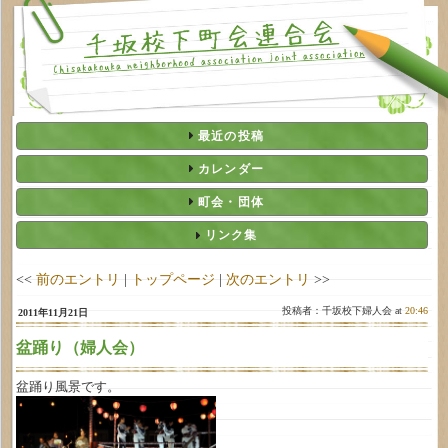
最近の投稿
カレンダー
町会・団体
リンク集
<<
前のエントリ
|
トップページ
|
次のエントリ
>>
投稿者：千坂校下婦人会 at
20:46
2011年11月21日
盆踊り（婦人会）
盆踊り風景です。