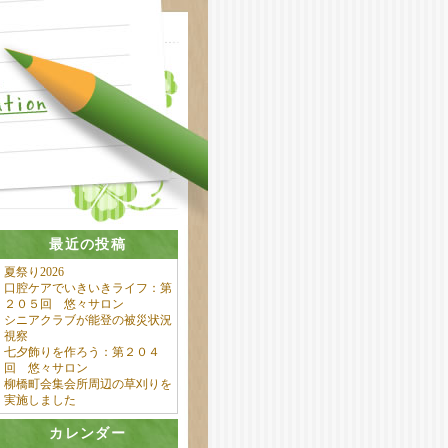
最近の投稿
夏祭り2026
口腔ケアでいきいきライフ：第
２０５回 悠々サロン
シニアクラブが能登の被災状況
視察
七夕飾りを作ろう：第２０４
回 悠々サロン
柳橋町会集会所周辺の草刈りを
実施しました
カレンダー