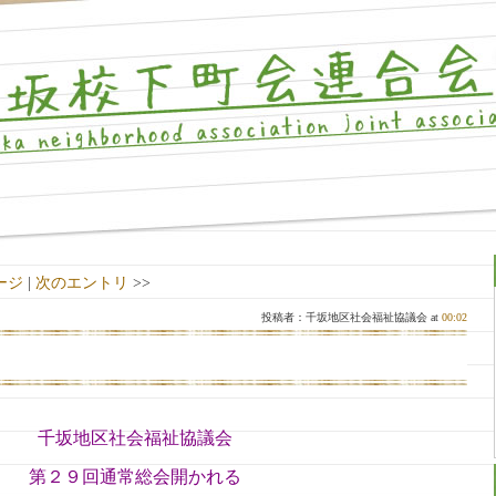
ージ
|
次のエントリ
>>
投稿者：千坂地区社会福祉協議会 at
00:02
千坂地区社会福祉協議会
第
２９回通常総会開かれる