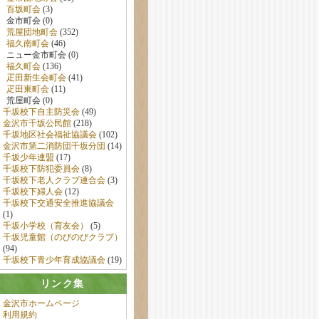
百坂町会
(3)
金市町会 (0)
荒屋団地町会
(352)
福久南町会
(46)
ニュー金市町会 (0)
福久町会
(136)
疋田新生会町会
(41)
疋田東町会
(11)
荒屋町会 (0)
千坂校下自主防災会
(49)
金沢市千坂公民館
(218)
千坂地区社会福祉協議会
(102)
金沢市第二消防団千坂分団
(14)
千坂少年連盟
(17)
千坂校下防犯委員会
(8)
千坂校下老人クラブ連合会
(3)
千坂校下婦人会
(12)
千坂校下交通安全推進協議会
(1)
千坂小学校（育友会）
(5)
千坂児童館（のびのびクラブ）
(94)
千坂校下青少年育成協議会
(19)
リンク集
金沢市ホームページ
利用規約