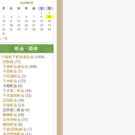
2026年8月
月
火
水
木
金
土
日
1
2
3
4
5
6
7
8
9
10
11
12
13
14
15
16
17
18
19
20
21
22
23
24
25
26
27
28
29
30
31
« 7月
町会・団体
千坂校下町会連合会
(1454)
回覧板
(72)
千坂町会連合会
(449)
千田町会
(7)
千田葵町会
(5)
千木町会
(125)
今昭町会 (0)
千木第二町会
(43)
千木親和町会
(32)
疋田町会
(18)
宮保町会
(23)
疋田第二町会 (0)
柳橋町会
(28)
法光寺町会
(37)
横枕町会
(8)
千坂(団地)町会
(7)
金市団地町会
(11)