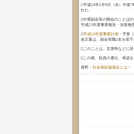
□平成24年5月9日（水）午後
れた。
□中屋副会長の開会のことば
平成23年度事業報告・決算報
□
平成24年度事業計画
・予算
改正案は、副会長職2名を若
□このことは、災害時などに
□この後、役員の選出、承認を
資料：
社会福祉協議会とは！