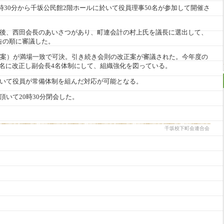
7時30分から千坂公民館2階ホールに於いて役員理事50名が参加して開催さ
の後、西田会長のあいさつがあり、町連会計の村上氏を議長に選出して、
告の順に審議した。
（案）が満場一致で可決。引き続き会則の改正案が審議された。今年度の
干名に改正し副会長4名体制にして、組織強化を図っている。
於いて役員が常備体制を組んだ対応が可能となる。
頂いて20時30分閉会した。
千坂校下町会連合会