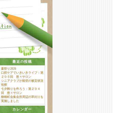
最近の投稿
夏祭り2026
口腔ケアでいきいきライフ：第
２０５回 悠々サロン
シニアクラブが能登の被災状況
視察
七夕飾りを作ろう：第２０４
回 悠々サロン
柳橋町会集会所周辺の草刈りを
実施しました
カレンダー