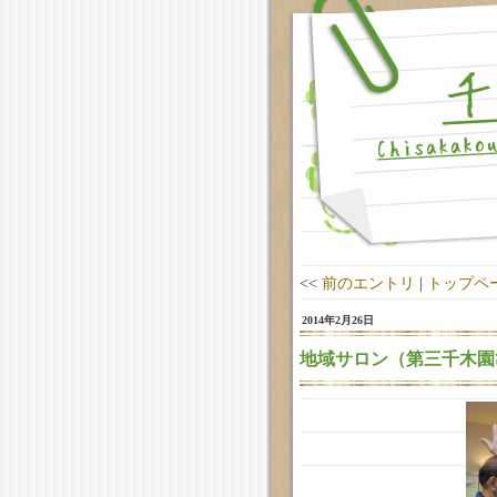
<<
前のエントリ
|
トップペ
2014年2月26日
地域サロン（第三千木園