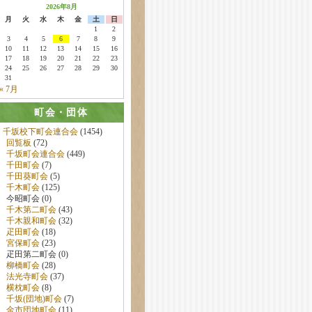
2026年8月
月
火
水
木
金
土
日
1
2
3
4
5
6
7
8
9
10
11
12
13
14
15
16
17
18
19
20
21
22
23
24
25
26
27
28
29
30
31
« 7月
町会・団体
千坂校下町会連合会
(1454)
回覧板
(72)
千坂町会連合会
(449)
千田町会
(7)
千田葵町会
(5)
千木町会
(125)
今昭町会 (0)
千木第二町会
(43)
千木親和町会
(32)
疋田町会
(18)
宮保町会
(23)
疋田第二町会 (0)
柳橋町会
(28)
法光寺町会
(37)
横枕町会
(8)
千坂(団地)町会
(7)
金市団地町会
(11)