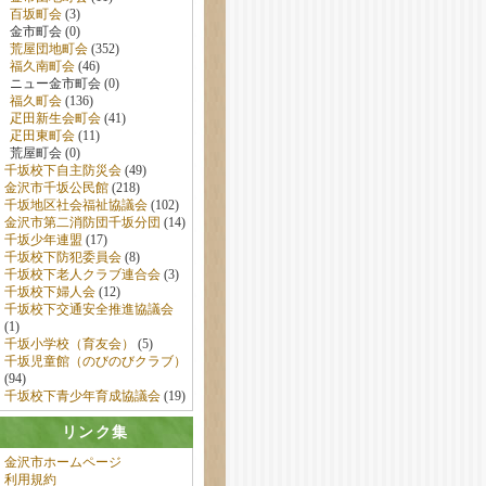
百坂町会
(3)
金市町会 (0)
荒屋団地町会
(352)
福久南町会
(46)
ニュー金市町会 (0)
福久町会
(136)
疋田新生会町会
(41)
疋田東町会
(11)
荒屋町会 (0)
千坂校下自主防災会
(49)
金沢市千坂公民館
(218)
千坂地区社会福祉協議会
(102)
金沢市第二消防団千坂分団
(14)
千坂少年連盟
(17)
千坂校下防犯委員会
(8)
千坂校下老人クラブ連合会
(3)
千坂校下婦人会
(12)
千坂校下交通安全推進協議会
(1)
千坂小学校（育友会）
(5)
千坂児童館（のびのびクラブ）
(94)
千坂校下青少年育成協議会
(19)
リンク集
金沢市ホームページ
利用規約