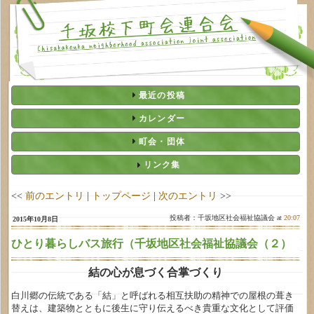
最近の投稿
カレンダー
町会・団体
リンク集
<<
前のエントリ
|
トップページ
|
次のエントリ
>>
投稿者：千坂地区社会福祉協議会 at
20:07
2015年10月8日
ひとり暮らしバス旅行（千坂地区社会福祉協議会（２）
結の心が息づく合掌づくり
白川郷の伝統である「結」と呼ばれる相互扶助の精神での屋根の葺き
替えは、建築物とともに後生に守り伝えるべき貴重な文化として評価