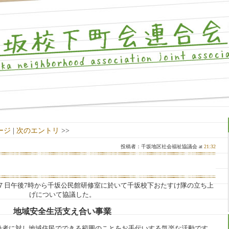
ージ
|
次のエントリ
>>
投稿者：千坂地区社会福祉協議会 at
21:32
７日午後7時から千坂公民館研修室に於いて千坂校下おたすけ隊の立ち上
げについて協議した。
地域安全生活支え合い事業
齢者に対し地域住民でできる範囲のことをお手伝いする気楽な活動です。