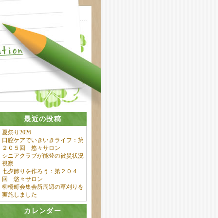
最近の投稿
夏祭り2026
口腔ケアでいきいきライフ：第
２０５回 悠々サロン
シニアクラブが能登の被災状況
視察
七夕飾りを作ろう：第２０４
回 悠々サロン
柳橋町会集会所周辺の草刈りを
実施しました
カレンダー