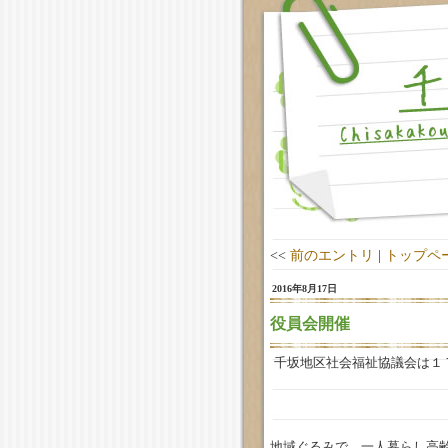
<<
前のエントリ
|
トップペ
2016年8月17日
役員会開催
千坂地区社会福祉協議会は１
地域ぐるみで、一人暮らし高