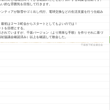
あい的な雰囲気を目指して行きます。
ランティアが除雪やゴミ出し代行、電球交換などの生活支援を行う仕組み
、最初は２〜３町会からスタートとしてもよいのでは！
ートを目標とする。
示されていますが、千坂バージョン（より簡単な手順）を作りそれに基づ
福祉協議会確認済み）以上を確認して散会した。
千坂校下町会連合会