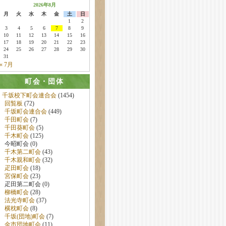
2026年8月
月
火
水
木
金
土
日
1
2
3
4
5
6
7
8
9
10
11
12
13
14
15
16
17
18
19
20
21
22
23
24
25
26
27
28
29
30
31
« 7月
町会・団体
千坂校下町会連合会
(1454)
回覧板
(72)
千坂町会連合会
(449)
千田町会
(7)
千田葵町会
(5)
千木町会
(125)
今昭町会 (0)
千木第二町会
(43)
千木親和町会
(32)
疋田町会
(18)
宮保町会
(23)
疋田第二町会 (0)
柳橋町会
(28)
法光寺町会
(37)
横枕町会
(8)
千坂(団地)町会
(7)
金市団地町会
(11)