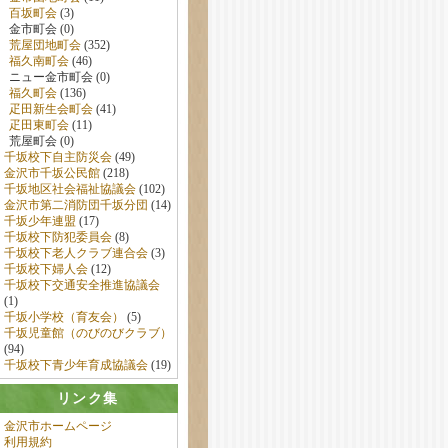
百坂町会
(3)
金市町会 (0)
荒屋団地町会
(352)
福久南町会
(46)
ニュー金市町会 (0)
福久町会
(136)
疋田新生会町会
(41)
疋田東町会
(11)
荒屋町会 (0)
千坂校下自主防災会
(49)
金沢市千坂公民館
(218)
千坂地区社会福祉協議会
(102)
金沢市第二消防団千坂分団
(14)
千坂少年連盟
(17)
千坂校下防犯委員会
(8)
千坂校下老人クラブ連合会
(3)
千坂校下婦人会
(12)
千坂校下交通安全推進協議会
(1)
千坂小学校（育友会）
(5)
千坂児童館（のびのびクラブ）
(94)
千坂校下青少年育成協議会
(19)
リンク集
金沢市ホームページ
利用規約