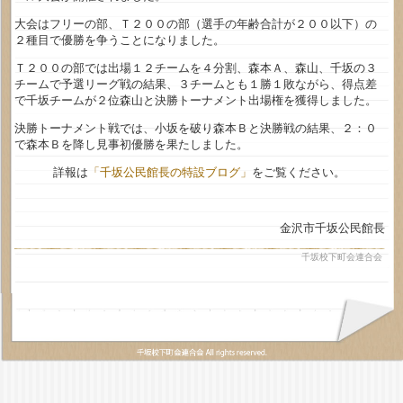
大会はフリーの部、Ｔ２００の部（選手の年齢合計が２００以下）の
２種目で優勝を争うことになりました。
Ｔ２００の部では出場１２チームを４分割、森本Ａ、森山、千坂の３
チームで予選リーグ戦の結果、３チームとも１勝１敗ながら、得点差
で千坂チームが２位森山と決勝トーナメント出場権を獲得しました。
決勝トーナメント戦では、小坂を破り森本Ｂと決勝戦の結果、２：０
で森本Ｂを降し見事初優勝を果たしました。
詳報は
「千坂公民館長の特設ブログ」
をご覧ください。
金沢市千坂公民館長
千坂校下町会連合会