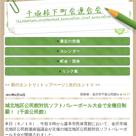
最近の投稿
カレンダー
町会・団体
リンク集
<<
前のエントリ
|
トップページ
|
次のエントリ
>>
投稿者：金沢市千坂公民館m at
16:17
2013年6月16日
城北地区公民館対抗ソフトバレーボール大会で全種目制
覇！（千坂公民館）
本日（６／１６）、午前９時から森本市民体育館において、金沢市城
北地区公民館連絡協議会が主催の城北地区公民館対抗ソフトバレーボ
ール大会が開催されました。