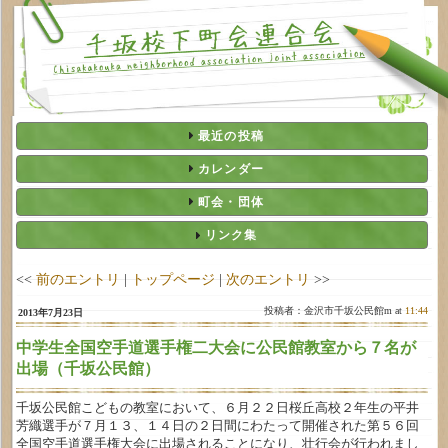
最近の投稿
カレンダー
町会・団体
リンク集
<<
前のエントリ
|
トップページ
|
次のエントリ
>>
投稿者：金沢市千坂公民館m at
11:44
2013年7月23日
中学生全国空手道選手権二大会に公民館教室から７名が
出場（千坂公民館）
千坂公民館こどもの教室において、６月２２日桜丘高校２年生の平井
芳織選手が７月１３、１４日の２日間にわたって開催された第５６回
全国空手道選手権大会に出場されることになり、壮行会が行われまし