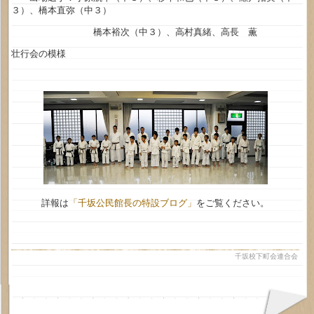
３）、橋本直弥（中３）
橋本裕次（中３）、高村真緒、高長 薫
壮行会の模様
詳報は
「千坂公民館長の特設ブログ」
をご覧ください。
千坂校下町会連合会