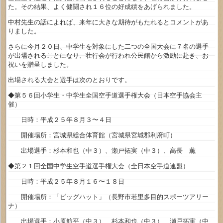
た。その結果、よく健闘され１６位の好成績をあげられました。
中村先生の話によれば、来年に大きな期待がもたれるとコメントがあ
りました。
さらに今月２０日、中学生を対象にした二つの全国大会に７名の選手
が出場されることになり、壮行会が行われ公民館から激励に赴き、お
祝いを贈呈しました。
出場される大会と選手は次のとおりです。
◆第５６回小学生・中学生全国空手道選手権大会（日本空手協会主
催）
日時：平成２５年８月３〜４日
開催場所：宮城県総合体育館（宮城県宮城郡利府町）
出場選手：杉本和也（中３）、瀬戸拓実（中３）、高長 薫
◆第２１回全国中学生空手道選手権大会（全日本空手道連盟）
日時：平成２５年８月１６〜１８日
開催場所：「ビッグハット」（長野市若里多目的スポーツアリー
ナ）
出場選手：小原航平（中３）、杉本和也（中３）、瀬戸拓実（中