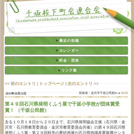
最近の投稿
カレンダー
町会・団体
リンク集
<<
前のエントリ
|
トップページ
|
次のエントリ
>>
投稿者：金沢市千坂公民館m at
20:02
2013年10月21日
第４９回石川県発明くふう展で千坂小学校が団体賞受
賞！ （千坂公民館）
去る１０月１８日から２０日まで、石川県発明協会主催（石川県・金
沢市・石川県教育委員会・金沢市教育委員会共催）の第４９回石川県
発明くふう展・第２９回科学の夢絵画展が石川県地場産業振興センタ