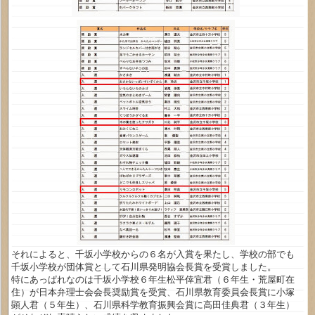
それによると、千坂小学校からの６名が入賞を果たし、学校の部でも
千坂小学校が団体賞として石川県発明協会長賞を受賞しました。
特にあっぱれなのは千坂小学校６年生松平倖宜君（６年生・荒屋町在
住）が日本弁理士会会長奨励賞を受賞、石川県教育委員会長賞に小塚
顕人君（５年生）、石川県科学教育振興会賞に高田佳典君（３年生）