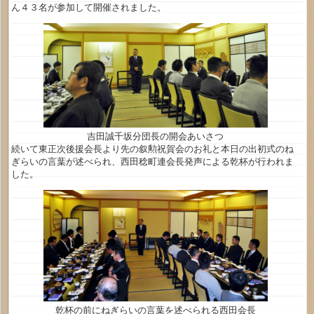
ん４３名が参加して開催されました。
吉田誠千坂分団長の開会あいさつ
続いて東正次後援会長より先の叙勲祝賀会のお礼と本日の出初式のね
ぎらいの言葉が述べられ、西田稔町連会長発声による乾杯が行われま
した。
乾杯の前にねぎらいの言葉を述べられる西田会長