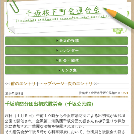
最近の投稿
カレンダー
町会・団体
リンク集
<<
前のエントリ
|
トップページ
|
次のエントリ
>>
投稿者：金沢市千坂公民館m at
13:24
2014年1月6日
千坂消防分団出初式慰労会（千坂公民館）
昨日（１月５日）午前１０時から金沢市消防団による出初式が金沢城
公園で開催され、金沢第二消防団千坂分団の皆さんも梯子登りや裸放
水に参加され、華麗な演技を披露されました。
その慰労会が午後５時から料亭卯辰において、分団員と後援会の皆さ