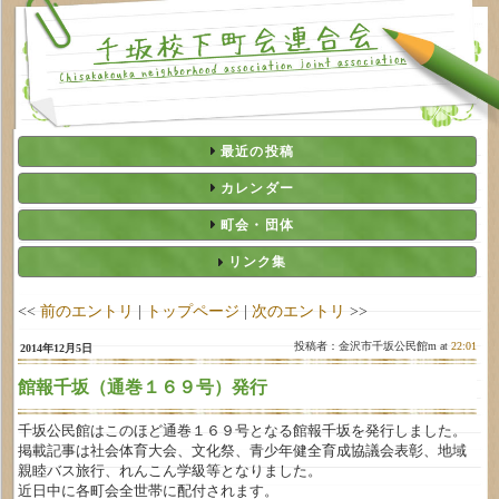
最近の投稿
カレンダー
町会・団体
リンク集
<<
前のエントリ
|
トップページ
|
次のエントリ
>>
投稿者：金沢市千坂公民館m at
22:01
2014年12月5日
館報千坂（通巻１６９号）発行
千坂公民館はこのほど通巻１６９号となる館報千坂を発行しました。
掲載記事は社会体育大会、文化祭、青少年健全育成協議会表彰、地域
親睦バス旅行、れんこん学級等となりました。
近日中に各町会全世帯に配付されます。