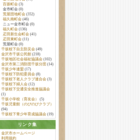
百坂町会
(3)
金市町会 (0)
荒屋団地町会
(352)
福久南町会
(46)
ニュー金市町会 (0)
福久町会
(136)
疋田新生会町会
(41)
疋田東町会
(11)
荒屋町会 (0)
千坂校下自主防災会
(49)
金沢市千坂公民館
(218)
千坂地区社会福祉協議会
(102)
金沢市第二消防団千坂分団
(14)
千坂少年連盟
(17)
千坂校下防犯委員会
(8)
千坂校下老人クラブ連合会
(3)
千坂校下婦人会
(12)
千坂校下交通安全推進協議会
(1)
千坂小学校（育友会）
(5)
千坂児童館（のびのびクラブ）
(94)
千坂校下青少年育成協議会
(19)
リンク集
金沢市ホームページ
利用規約