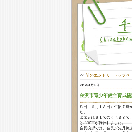
<<
前のエントリ
|
トップペ
2015年6月19日
金沢市青少年健全育成協
昨日（６月１８日）午後７時
た。
出席者は６１名のうち３８名
との宣言が行われました。
会長挨拶では、会長が先月急