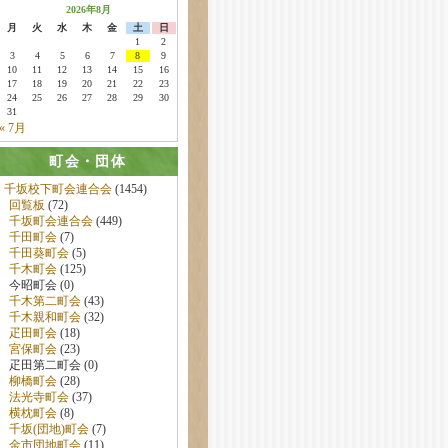
2026年8月
月
火
水
木
金
土
日
1
2
3
4
5
6
7
8
9
10
11
12
13
14
15
16
17
18
19
20
21
22
23
24
25
26
27
28
29
30
31
« 7月
町会・団体
千坂校下町会連合会
(1454)
回覧板
(72)
千坂町会連合会
(449)
千田町会
(7)
千田葵町会
(5)
千木町会
(125)
今昭町会 (0)
千木第二町会
(43)
千木親和町会
(32)
疋田町会
(18)
宮保町会
(23)
疋田第二町会 (0)
柳橋町会
(28)
法光寺町会
(37)
横枕町会
(8)
千坂(団地)町会
(7)
金市団地町会
(11)