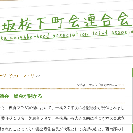
ージ
|
次のエントリ
>>
投稿者：金沢市千坂公民館m at
13:16
議会 総会が開かる
から、教育プラザ富樫において、平成２７年度の標記総会が開催されまし
、委任状１８名、欠席者５名で、事務局から大会規約に基づき本大会成立
逝されたことにより中黒公彦副会長が代理として挨拶のあと、西南部の中