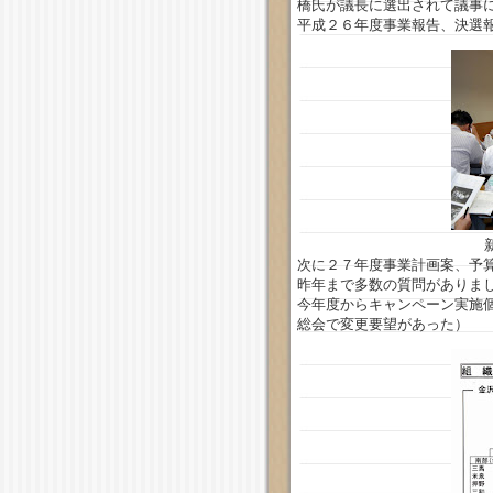
橋氏が議長に選出されて議事
平成２６年度事業報告、決選
次に２７年度事業計画案、予
昨年まで多数の質問がありま
今年度からキャンペーン実施
総会で変更要望があった）