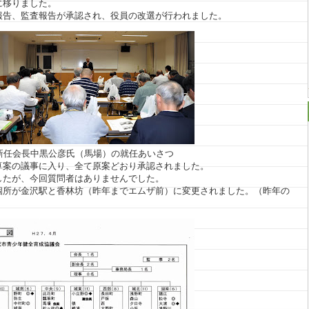
に移りました。
報告、監査報告が承認され、役員の改選が行われました。
新任会長中黒公彦氏（馬場）の就任あいさつ
算案の議事に入り、全て原案どおり承認されました。
したが、今回質問者はありませんでした。
個所が金沢駅と香林坊（昨年までエムザ前）に変更されました。（昨年の