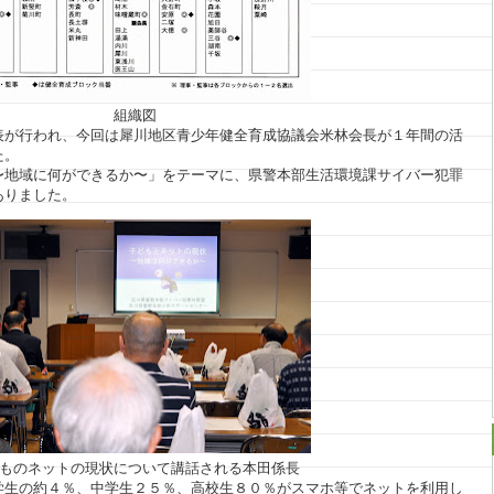
組織図
表が行われ、今回は犀川地区青少年健全育成協議会米林会長が１年間の活
た。
〜地域に何ができるか〜」をテーマに、県警本部生活環境課サイバー犯罪
ありました。
ものネットの現状について講話される本田係長
学生の約４％、中学生２５％、高校生８０％がスマホ等でネットを利用し