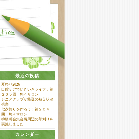
最近の投稿
夏祭り2026
口腔ケアでいきいきライフ：第
２０５回 悠々サロン
シニアクラブが能登の被災状況
視察
七夕飾りを作ろう：第２０４
回 悠々サロン
柳橋町会集会所周辺の草刈りを
実施しました
カレンダー