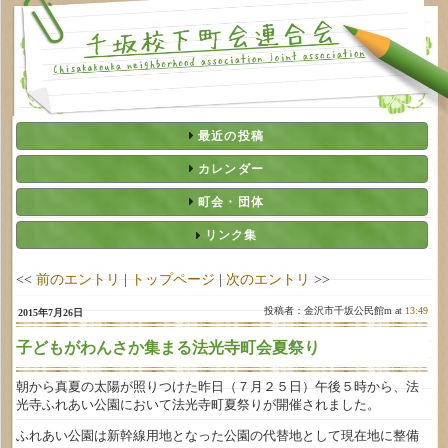
最近の投稿
カレンダー
町会・団体
リンク集
<<
前のエントリ
|
トップページ
|
次のエントリ
>>
投稿者：金沢市千坂公民館m at
13:49
2015年7月26日
子どもがわんさか集まる法光寺町会夏祭り
朝から真夏の太陽が照りつけた昨日（７月２５日）午後５時から、法
光寺ふれあい公園において法光寺町夏祭りが開催されました。
ふれあい公園は新幹線用地となった公園の代替地として現在地に整備