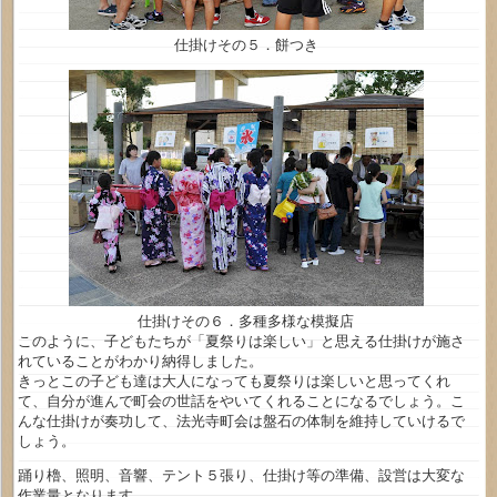
仕掛けその５．餅つき
仕掛けその６．多種多様な模擬店
このように、子どもたちが「夏祭りは楽しい」と思える仕掛けが施さ
れていることがわかり納得しました。
きっとこの子ども達は大人になっても夏祭りは楽しいと思ってくれ
て、自分が進んで町会の世話をやいてくれることになるでしょう。こ
んな仕掛けが奏功して、法光寺町会は盤石の体制を維持していけるで
しょう。
踊り櫓、照明、音響、テント５張り、仕掛け等の準備、設営は大変な
作業量となります。