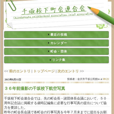
最近の投稿
カレンダー
町会・団体
リンク集
<<
前のエントリ
|
トップページ
|
次のエントリ
>>
投稿者：金沢市千坂公民館m at
09:21
2015年8月11日
３６年前撮影の千坂校下航空写真
千坂校下町会連合会では、先の町会長・諸団体長会議において、５０
周年記念誌に掲載する歳時記編集に必要な行事写真の提出について協
力を要請した。
昨年の町会長会議で各町会の行事写真を今年７月末までに提出をお願