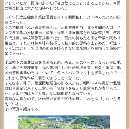
いしていたが、提出のあった町会は数えるほどであることから、今回
の写真提出に大きな期待をしている。
５０年記念誌編集作業は委員会を１２回開催し、ようやくまとめの段
階に入った。
６名で構成された編集委員会は、写真整理担当、５０年間の人口、イ
ンフラ関係の推移担当、産業・経済の発展推移と現状調査担当、年表
作成担当、学校等教育担当のほか、百姓の持ちたる国と千坂の関わり
担当と、それぞれ持ち味を発揮して精力的に原稿をまとめた。町連５
０年記念誌としては他の追随をゆるさない出来栄えを目指して最終作
業に入った。
千坂校下の発展は目を見張るものがある。そのベースとなった疋田地
区土地区画整理事業、福久東地区土地区画整理事業、福久・荒屋土地
区画整理事業の三つについて、各々のパンフレットを収集したので、
これから原稿作成に着手できることになった。
そんな中、昨日、荒屋団地居住のある人から、昭和５４年撮影の北陸
自動車道金沢東ＩＣ上空から千坂校下を捉えた航空写真が寄せられ
た。疋田地内はみどり豊かな田園風景となっている。
貴重な写真なので、区画整理事業の関係原稿にこれを採用したいと考
えている。
その写真を紹介する。