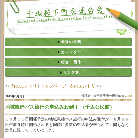
最近の投稿
カレンダー
町会・団体
リンク集
<<
前のエントリ
|
トップページ
|
次のエントリ
>>
投稿者：金沢市千坂公民館m at
21:38
2015年9月1日
地域親睦バス旅行の申込み殺到！ （千坂公民館）
１０月１１日開催予定の地域親睦バス旅行の申込み受付が、８月２９
日午前９時に開始されると同時に多数の申込者が来られて、間もなく
定員に達してしまいました。