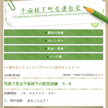
最近の投稿
カレンダー
町会・団体
リンク集
<<
前のエントリ
|
トップページ
|
次のエントリ
>>
投稿者：千坂校下自主防災会 at
09:14
2013年7月26日
写真で見る千坂校下の防災訓練 ５−８
訓練開始 （９；４５〜１１；３０）
▧ 煙中体験 息をこらえて！