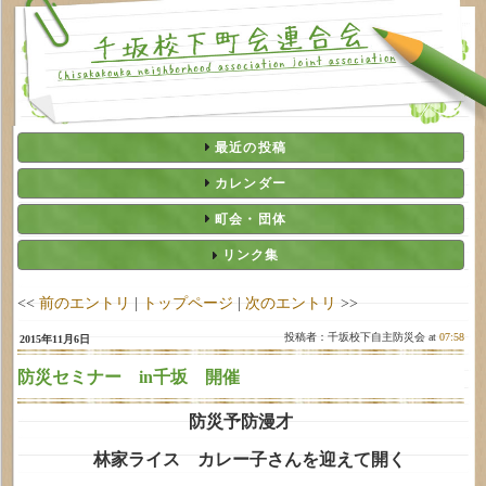
最近の投稿
カレンダー
町会・団体
リンク集
<<
前のエントリ
|
トップページ
|
次のエントリ
>>
投稿者：千坂校下自主防災会 at
07:58
2015年11月6日
防災セミナー in千坂 開催
防災予防漫才
林家ライス カレー子さんを迎えて開く