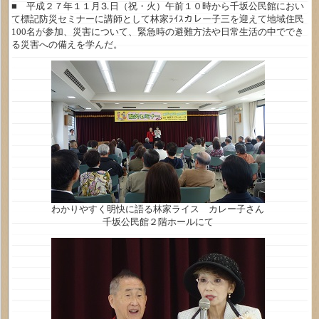
■ 平成２７年１１月⒊日（祝・火）午前１０時から千坂公民館におい
て標記防災セミナーに講師として林家ﾗｲｽカレー子三を迎えて地域住民
100名が参加、災害について、緊急時の避難方法や日常生活の中ででき
る災害への備えを学んだ。
わかりやすく明快に語る林家ライス カレー子さん
千坂公民館２階ホールにて