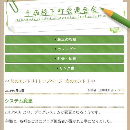
最近の投稿
カレンダー
町会・団体
リンク集
<<
前のエントリ
|
トップページ
|
次のエントリ
>>
投稿者：疋田東町会 at
14:10
2013年5月16日
システム変更
2013/5/16 より、ブログシステムが変更となるようです。
今後は、各町会ごとにブログ担当者が置かれる事になりました。