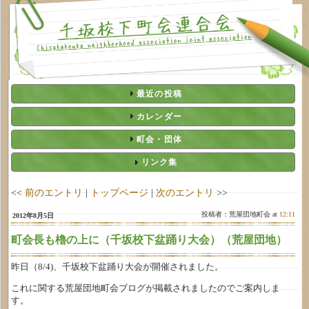
最近の投稿
カレンダー
町会・団体
リンク集
<<
前のエントリ
|
トップページ
|
次のエントリ
>>
投稿者：荒屋団地町会 at
12:11
2012年8月5日
町会長も櫓の上に（千坂校下盆踊り大会）（荒屋団地）
昨日（8/4)、千坂校下盆踊り大会が開催されました。
これに関する荒屋団地町会ブログが掲載されましたのでご案内しま
す。