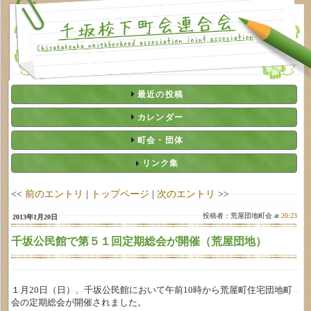
最近の投稿
カレンダー
町会・団体
リンク集
<<
前のエントリ
|
トップページ
|
次のエントリ
>>
投稿者：荒屋団地町会 at
20:23
2013年1月20日
千坂公民館で第５１回定期総会が開催（荒屋団地）
１月20日（日）、千坂公民館において午前10時から荒屋町住宅団地町
会の定期総会が開催されました。