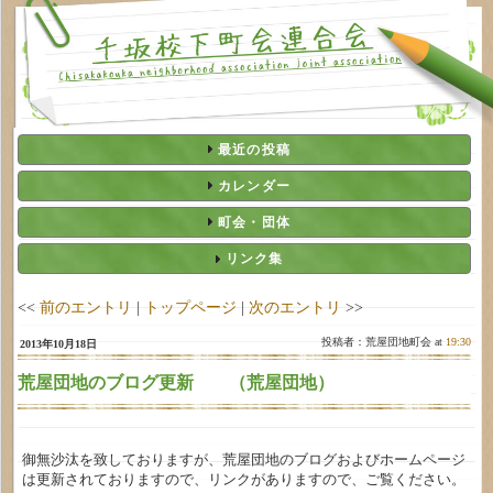
最近の投稿
カレンダー
町会・団体
リンク集
<<
前のエントリ
|
トップページ
|
次のエントリ
>>
投稿者：荒屋団地町会 at
19:30
2013年10月18日
荒屋団地のブログ更新 （荒屋団地）
御無沙汰を致しておりますが、荒屋団地のブログおよびホームページ
は更新されておりますので、リンクがありますので、ご覧ください。