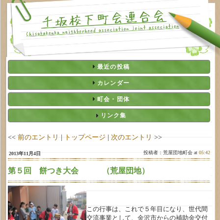
最近の投稿
カレンダー
町会・団体
リンク集
<<
前のエントリ
|
トップページ
|
次のエントリ
>>
投稿者：荒屋団地町会 at
05:42
2013年11月4日
第５回 餅つき大会 （荒屋団地）
この行事は、これで５年目になり、世代間
交流事業として、金沢市からの補助金交付