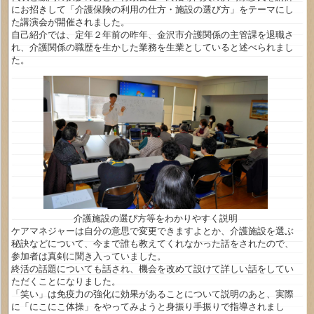
にお招きして「介護保険の利用の仕方・施設の選び方」をテーマにし
た講演会が開催されました。
自己紹介では、定年２年前の昨年、金沢市介護関係の主管課を退職さ
れ、介護関係の職歴を生かした業務を生業としていると述べられまし
た。
介護施設の選び方等をわかりやすく説明
ケアマネジャーは自分の意思で変更できますよとか、介護施設を選ぶ
秘訣などについて、今まで誰も教えてくれなかった話をされたので、
参加者は真剣に聞き入っていました。
終活の話題についても話され、機会を改めて設けて詳しい話をしてい
ただくことになりました。
「笑い」は免疫力の強化に効果があることについて説明のあと、実際
に「にこにこ体操」をやってみようと身振り手振りで指導されまし