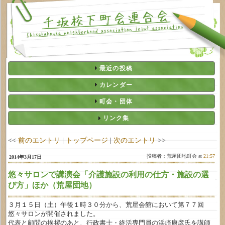
最近の投稿
カレンダー
町会・団体
リンク集
<<
前のエントリ
|
トップページ
|
次のエントリ
>>
投稿者：荒屋団地町会 at
21:57
2014年3月17日
悠々サロンで講演会「介護施設の利用の仕方・施設の選
び方」ほか（荒屋団地）
３月１５日（土）午後１時３０分から、荒屋会館において第７７回
悠々サロンが開催されました。
代表と顧問の挨拶のあと、行政書士・終活専門員の浜崎康彦氏を講師