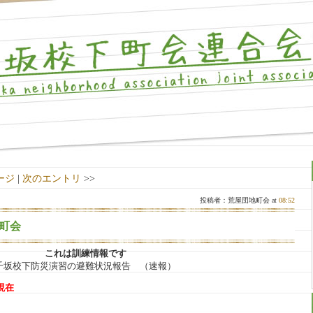
ージ
|
次のエントリ
>>
投稿者：荒屋団地町会 at
08:52
地町会
これは訓練情報です
千坂校下防災演習の避難状況報告 （速報）
現在