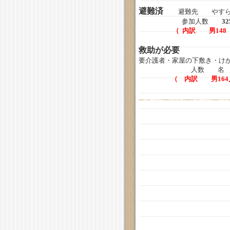
避難済
避難先 やすら
参加人数
32
（ 内訳 男14
救助が必要
要介護者・家屋の下敷き・け
人数 
（ 内訳 男164