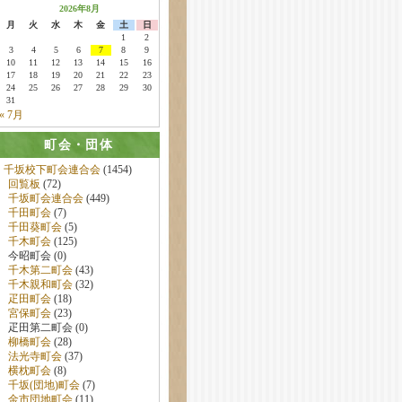
2026年8月
月
火
水
木
金
土
日
1
2
3
4
5
6
7
8
9
10
11
12
13
14
15
16
17
18
19
20
21
22
23
24
25
26
27
28
29
30
31
« 7月
町会・団体
千坂校下町会連合会
(1454)
回覧板
(72)
千坂町会連合会
(449)
千田町会
(7)
千田葵町会
(5)
千木町会
(125)
今昭町会 (0)
千木第二町会
(43)
千木親和町会
(32)
疋田町会
(18)
宮保町会
(23)
疋田第二町会 (0)
柳橋町会
(28)
法光寺町会
(37)
横枕町会
(8)
千坂(団地)町会
(7)
金市団地町会
(11)