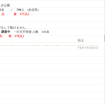
ぎ公園
5
名 ／
790
人 (全住民)
8 人 女 177人）
がをして動けません。
名
調査中 ・
行方不明者 人数 340名
人 女 176人）
以上
千坂校下町会連合会