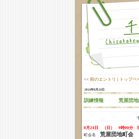
<<
前のエントリ
|
トップペ
2014年8月24日
訓練情報 荒屋団
8月24日 （日） 9時00分 
荒屋団地町会
町会名