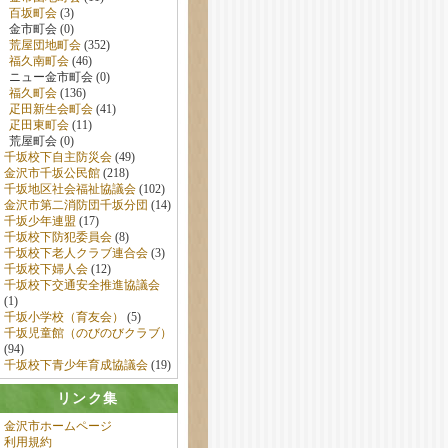
百坂町会
(3)
金市町会 (0)
荒屋団地町会
(352)
福久南町会
(46)
ニュー金市町会 (0)
福久町会
(136)
疋田新生会町会
(41)
疋田東町会
(11)
荒屋町会 (0)
千坂校下自主防災会
(49)
金沢市千坂公民館
(218)
千坂地区社会福祉協議会
(102)
金沢市第二消防団千坂分団
(14)
千坂少年連盟
(17)
千坂校下防犯委員会
(8)
千坂校下老人クラブ連合会
(3)
千坂校下婦人会
(12)
千坂校下交通安全推進協議会
(1)
千坂小学校（育友会）
(5)
千坂児童館（のびのびクラブ）
(94)
千坂校下青少年育成協議会
(19)
リンク集
金沢市ホームページ
利用規約