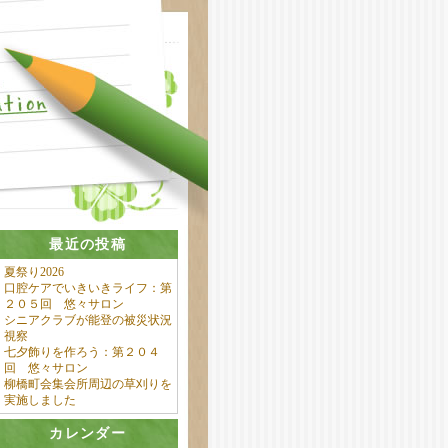
最近の投稿
夏祭り2026
口腔ケアでいきいきライフ：第
２０５回 悠々サロン
シニアクラブが能登の被災状況
視察
七夕飾りを作ろう：第２０４
回 悠々サロン
柳橋町会集会所周辺の草刈りを
実施しました
カレンダー