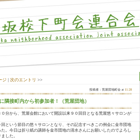
ージ
|
次のエントリ
>>
投稿者：荒屋団地町会 at
11:28
に隣接町内から初参加者！（荒屋団地）
３０分から、荒屋会館において開設以来９０回目となる荒屋悠々サロンが
０回という節目の悠々サロンとなり、その記念すべきこの例会に金市団地
った。今日は折り紙の講師を金市団地の清水さんにお願いしたのでよろし
りました。