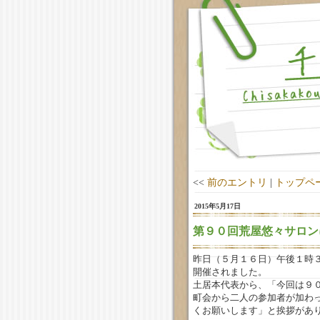
<<
前のエントリ
|
トップペ
2015年5月17日
第９０回荒屋悠々サロン
昨日（５月１６日）午後１時
開催されました。
土居本代表から、「今回は９
町会から二人の参加者が加わ
くお願いします」と挨拶があ