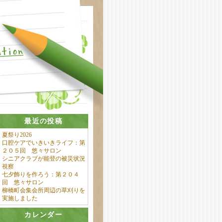
最近の投稿
夏祭り2026
口腔ケアでいきいきライフ：第
２０５回 悠々サロン
シニアクラブが能登の被災状況
視察
七夕飾りを作ろう：第２０４
回 悠々サロン
柳橋町会集会所周辺の草刈りを
実施しました
カレンダー