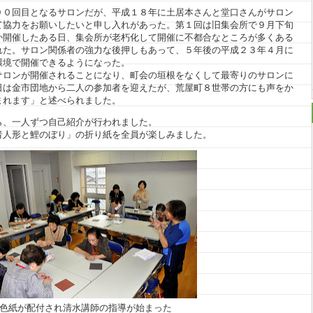
９０回目となるサロンだが、平成１８年に土居本さんと堂口さんがサロン
て協力をお願いしたいと申し入れがあった。第１回は旧集会所で９月下旬
か開催したある日、集会所が老朽化して開催に不都合なところが多くある
れた。サロン関係者の強力な後押しもあって、５年後の平成２３年４月に
環境で開催できるようになった。
サロンが開催されることになり、町会の垣根をなくして最寄りのサロンに
日は金市団地から二人の参加者を迎えたが、荒屋町８世帯の方にも声をか
まれます」と述べられました。
ら、一人ずつ自己紹介が行われました。
者人形と鯉のぼり」の折り紙を全員が楽しみました。
色紙が配付され清水講師の指導が始まった