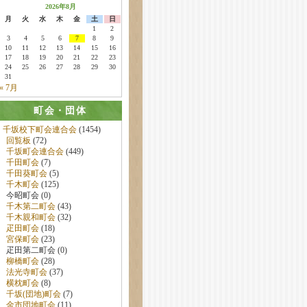
2026年8月
月
火
水
木
金
土
日
1
2
3
4
5
6
7
8
9
10
11
12
13
14
15
16
17
18
19
20
21
22
23
24
25
26
27
28
29
30
31
« 7月
町会・団体
千坂校下町会連合会
(1454)
回覧板
(72)
千坂町会連合会
(449)
千田町会
(7)
千田葵町会
(5)
千木町会
(125)
今昭町会 (0)
千木第二町会
(43)
千木親和町会
(32)
疋田町会
(18)
宮保町会
(23)
疋田第二町会 (0)
柳橋町会
(28)
法光寺町会
(37)
横枕町会
(8)
千坂(団地)町会
(7)
金市団地町会
(11)