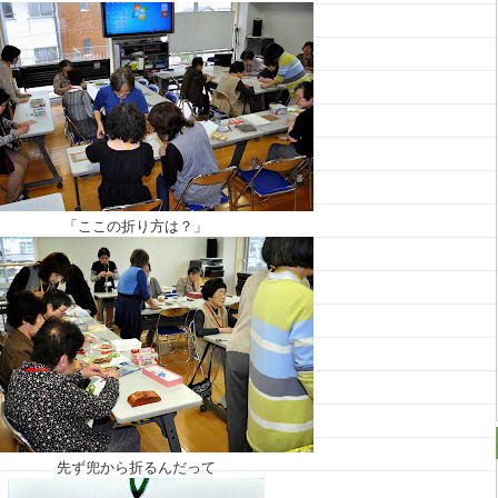
「ここの折り方は？」
先ず兜から折るんだって