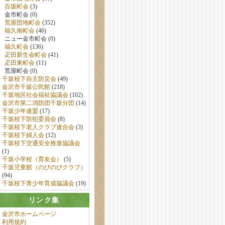
百坂町会
(3)
金市町会 (0)
荒屋団地町会
(352)
福久南町会
(46)
ニュー金市町会 (0)
福久町会
(136)
疋田新生会町会
(41)
疋田東町会
(11)
荒屋町会 (0)
千坂校下自主防災会
(49)
金沢市千坂公民館
(218)
千坂地区社会福祉協議会
(102)
金沢市第二消防団千坂分団
(14)
千坂少年連盟
(17)
千坂校下防犯委員会
(8)
千坂校下老人クラブ連合会
(3)
千坂校下婦人会
(12)
千坂校下交通安全推進協議会
(1)
千坂小学校（育友会）
(5)
千坂児童館（のびのびクラブ）
(94)
千坂校下青少年育成協議会
(19)
リンク集
金沢市ホームページ
利用規約