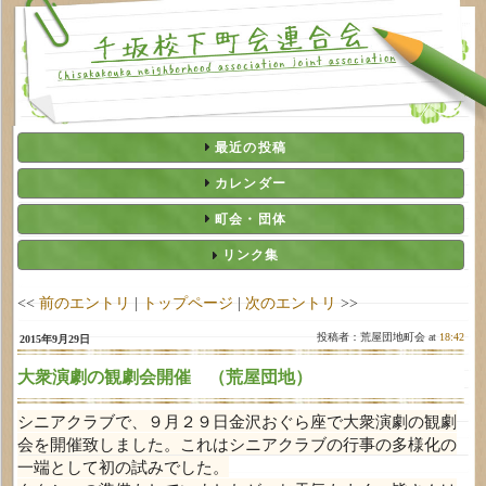
最近の投稿
カレンダー
町会・団体
リンク集
<<
前のエントリ
|
トップページ
|
次のエントリ
>>
投稿者：荒屋団地町会 at
18:42
2015年9月29日
大衆演劇の観劇会開催 （荒屋団地）
シニアクラブで、９月２９日金沢おぐら座で大衆演劇の観劇
会を開催致しました。これはシニアクラブの行事の多様化の
一端として初の試みでした。