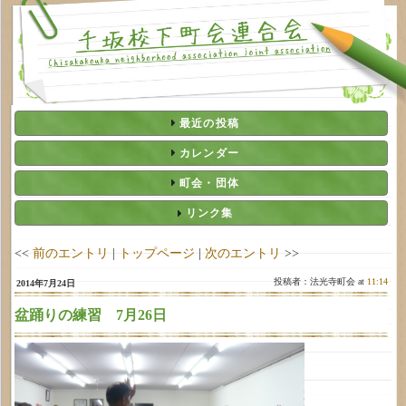
最近の投稿
カレンダー
町会・団体
リンク集
<<
前のエントリ
|
トップページ
|
次のエントリ
>>
投稿者：法光寺町会 at
11:14
2014年7月24日
盆踊りの練習 7月26日