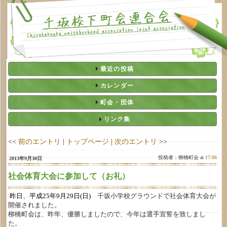
最近の投稿
カレンダー
町会・団体
リンク集
<<
前のエントリ
|
トップページ
|
次のエントリ
>>
投稿者：柳橋町会 at
17:06
2013年9月30日
社会体育大会に参加して（お礼）
昨日、平成25年9月29日(日)
千坂小学校グラウンドで社会体育大会が
開催されました。
柳橋町会は、昨年、優勝しましたので、今年は選手宣誓を致しまし
た。