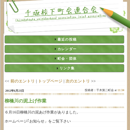
最近の投稿
カレンダー
町会・団体
リンク集
<<
前のエントリ
|
トップページ
|
次のエントリ
>>
投稿者：千木第二町会 at
11:34
2012年6月23日
柳橋川の泥上げ作業
６月16日柳橋川の泥あげ作業がありました。
ホームページ｢お知らせ」をご覧下さい