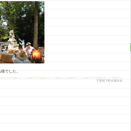
れ様でした。
千坂校下町会連合会