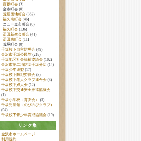
百坂町会
(3)
金市町会 (0)
荒屋団地町会
(352)
福久南町会
(46)
ニュー金市町会 (0)
福久町会
(136)
疋田新生会町会
(41)
疋田東町会
(11)
荒屋町会 (0)
千坂校下自主防災会
(49)
金沢市千坂公民館
(218)
千坂地区社会福祉協議会
(102)
金沢市第二消防団千坂分団
(14)
千坂少年連盟
(17)
千坂校下防犯委員会
(8)
千坂校下老人クラブ連合会
(3)
千坂校下婦人会
(12)
千坂校下交通安全推進協議会
(1)
千坂小学校（育友会）
(5)
千坂児童館（のびのびクラブ）
(94)
千坂校下青少年育成協議会
(19)
リンク集
金沢市ホームページ
利用規約