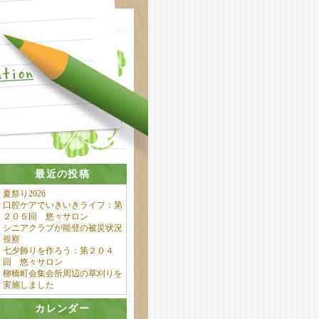
最近の投稿
夏祭り2026
口腔ケアでいきいきライフ：第
２０５回 悠々サロン
シニアクラブが能登の被災状況
視察
七夕飾りを作ろう：第２０４
回 悠々サロン
柳橋町会集会所周辺の草刈りを
実施しました
カレンダー