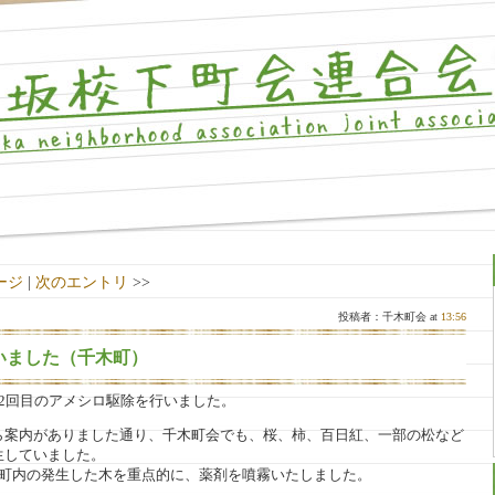
ージ
|
次のエントリ
>>
投稿者：千木町会 at
13:56
いました（千木町）
にて2回目のアメシロ駆除を行いました。
ら案内がありました通り、千木町会でも、桜、柿、百日紅、一部の松など
生していました。
、町内の発生した木を重点的に、薬剤を噴霧いたしました。