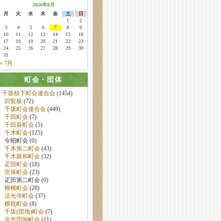
2026年8月
月
火
水
木
金
土
日
1
2
3
4
5
6
7
8
9
10
11
12
13
14
15
16
17
18
19
20
21
22
23
24
25
26
27
28
29
30
31
« 7月
町会・団体
千坂校下町会連合会
(1454)
回覧板
(72)
千坂町会連合会
(449)
千田町会
(7)
千田葵町会
(5)
千木町会
(125)
今昭町会 (0)
千木第二町会
(43)
千木親和町会
(32)
疋田町会
(18)
宮保町会
(23)
疋田第二町会 (0)
柳橋町会
(28)
法光寺町会
(37)
横枕町会
(8)
千坂(団地)町会
(7)
金市団地町会
(11)