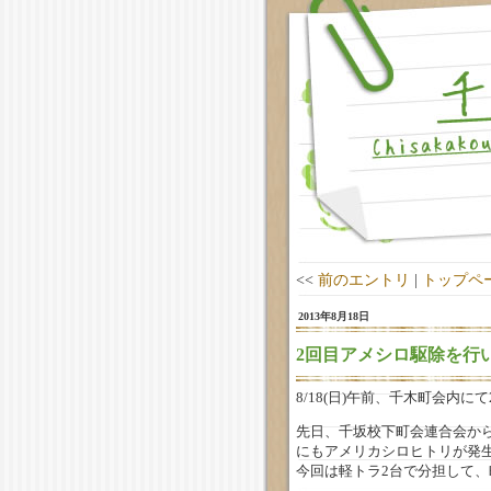
<<
前のエントリ
|
トップペ
2013年8月18日
2回目アメシロ駆除を行
8/18(日)午前、千木町会内
先日、千坂校下町会連合会か
にもアメリカシロヒトリが発
今回は軽トラ2台で分担して