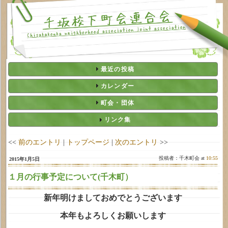
最近の投稿
カレンダー
町会・団体
リンク集
<<
前のエントリ
|
トップページ
|
次のエントリ
>>
投稿者：千木町会 at
10:55
2015年1月5日
１月の行事予定について(千木町）
新年明けましておめでとうございます
本年もよろしくお願いします