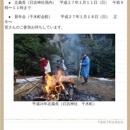
● 左義長（日吉神社境内） 平成２７年１月１１日（日） 午前９
時〜１１時まで
● 新年会（千木町会館） 平成２７年１月１８日（日） 正
午〜
皆さんのご参加お待ちしています。
平成26年左義長（日吉神社 千木町）
千坂校下町会連合会