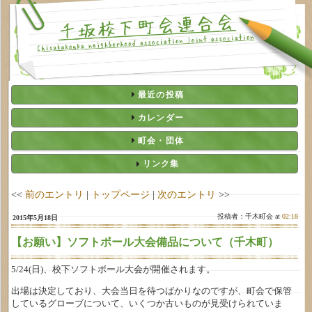
最近の投稿
カレンダー
町会・団体
リンク集
<<
前のエントリ
|
トップページ
|
次のエントリ
>>
投稿者：千木町会 at
02:18
2015年5月18日
【お願い】ソフトボール大会備品について（千木町）
5/24(日)、校下ソフトボール大会が開催されます。
出場は決定しており、大会当日を待つばかりなのですが、町会で保管
しているグローブについて、いくつか古いものが見受けられていま