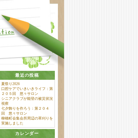
最近の投稿
夏祭り2026
口腔ケアでいきいきライフ：第
２０５回 悠々サロン
シニアクラブが能登の被災状況
視察
七夕飾りを作ろう：第２０４
回 悠々サロン
柳橋町会集会所周辺の草刈りを
実施しました
カレンダー