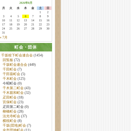
2026年8月
月
火
水
木
金
土
日
1
2
3
4
5
6
7
8
9
10
11
12
13
14
15
16
17
18
19
20
21
22
23
24
25
26
27
28
29
30
31
« 7月
町会・団体
千坂校下町会連合会
(1454)
回覧板
(72)
千坂町会連合会
(449)
千田町会
(7)
千田葵町会
(5)
千木町会
(125)
今昭町会 (0)
千木第二町会
(43)
千木親和町会
(32)
疋田町会
(18)
宮保町会
(23)
疋田第二町会 (0)
柳橋町会
(28)
法光寺町会
(37)
横枕町会
(8)
千坂(団地)町会
(7)
金市団地町会
(11)