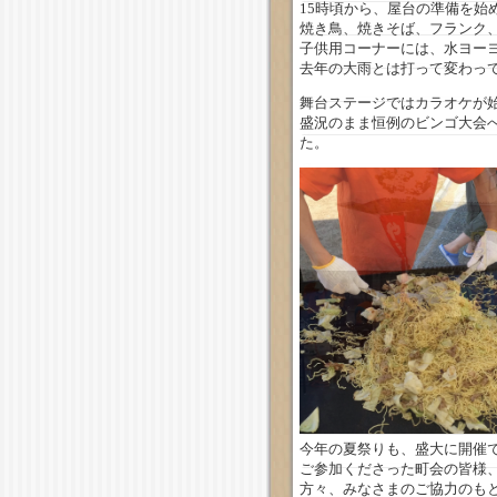
15時頃から、屋台の準備を始
焼き鳥、焼きそば、フランク
子供用コーナーには、水ヨー
去年の大雨とは打って変わっ
舞台ステージではカラオケが
盛況のまま恒例のビンゴ大会
た。
今年の夏祭りも、盛大に開催
ご参加くださった町会の皆様
方々、みなさまのご協力のも