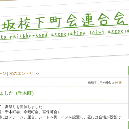
ージ
|
次のエントリ
>>
投稿者：千木町会 at
16:29
ました（千木町）
にて、夏祭りを開催しました。
援：千木町会、今昭町会、宮保町会）
朝にはステージ、屋台、シート＆机・イスを設置し、昼には会場が設営で