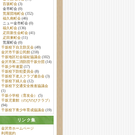
百坂町会
(3)
金市町会 (0)
荒屋団地町会
(352)
福久南町会
(46)
ニュー金市町会 (0)
福久町会
(136)
疋田新生会町会
(41)
疋田東町会
(11)
荒屋町会 (0)
千坂校下自主防災会
(49)
金沢市千坂公民館
(218)
千坂地区社会福祉協議会
(102)
金沢市第二消防団千坂分団
(14)
千坂少年連盟
(17)
千坂校下防犯委員会
(8)
千坂校下老人クラブ連合会
(3)
千坂校下婦人会
(12)
千坂校下交通安全推進協議会
(1)
千坂小学校（育友会）
(5)
千坂児童館（のびのびクラブ）
(94)
千坂校下青少年育成協議会
(19)
リンク集
金沢市ホームページ
利用規約